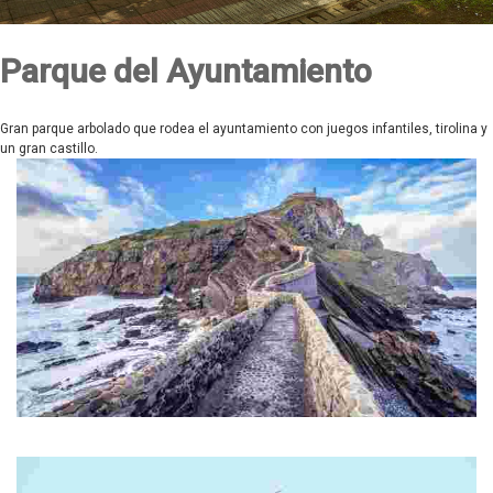
Parque del Ayuntamiento
Gran parque arbolado que rodea el ayuntamiento con juegos infantiles, tirolina y
un gran castillo.
GAZTELUGATXE
San Juan de Gaztelugatxe a bel et bien quelque chose de magique.