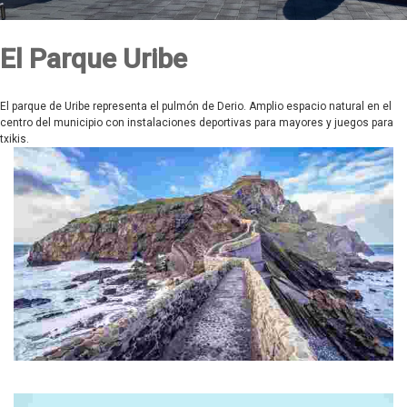
El Parque Uribe
El parque de Uribe representa el pulmón de Derio. Amplio espacio natural en el
centro del municipio con instalaciones deportivas para mayores y juegos para
txikis.
GAZTELUGATXE
San Juan de Gaztelugatxe a bel et bien quelque chose de magique.