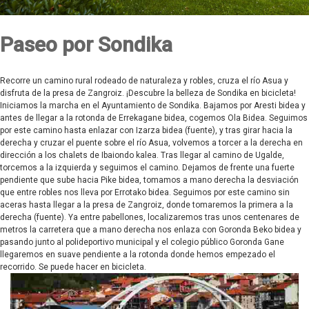
Paseo por Sondika
Recorre un camino rural rodeado de naturaleza y robles, cruza el río Asua y
disfruta de la presa de Zangroiz. ¡Descubre la belleza de Sondika en bicicleta!
Iniciamos la marcha en el Ayuntamiento de Sondika. Bajamos por Aresti bidea y
antes de llegar a la rotonda de Errekagane bidea, cogemos Ola Bidea. Seguimos
por este camino hasta enlazar con Izarza bidea (fuente), y tras girar hacia la
derecha y cruzar el puente sobre el río Asua, volvemos a torcer a la derecha en
dirección a los chalets de Ibaiondo kalea. Tras llegar al camino de Ugalde,
torcemos a la izquierda y seguimos el camino. Dejamos de frente una fuerte
pendiente que sube hacia Pike bidea, tomamos a mano derecha la desviación
que entre robles nos lleva por Errotako bidea. Seguimos por este camino sin
aceras hasta llegar a la presa de Zangroiz, donde tomaremos la primera a la
derecha (fuente). Ya entre pabellones, localizaremos tras unos centenares de
metros la carretera que a mano derecha nos enlaza con Goronda Beko bidea y
pasando junto al polideportivo municipal y el colegio público Goronda Gane
llegaremos en suave pendiente a la rotonda donde hemos empezado el
recorrido. Se puede hacer en bicicleta.