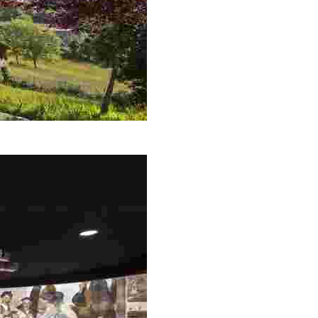
 cabo Matxitxako. Es una de las más populares de toda Bizkaia, t