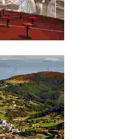
 Bakio. Visit the Txakoli Museum for a guided tour and tasting sta