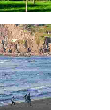
apel of Santa Úrsula, followed by a tour of Bakio's luxurious man