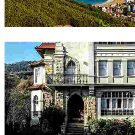
BAKIO
Discover a Mediterranean-style town with a warm micro-climate, f