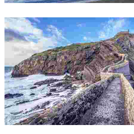
BAKIO-SAN JUAN DE GAZTELUGATXE
Discover a stunning location in Uribe, Euskadi with breathtaki
RUTA A GAZTELUGATXE