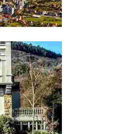
ertile lands, and a birthplace of Biscay txakoli. Bakio offers a pe