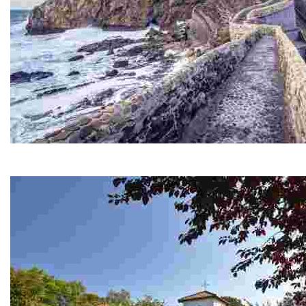
GAZTELUGATXE
It's true, there's something magical about San Juan de Gaztelu