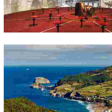
TXAKOLINGUNEA - TXAKOLI MUSEUM
Discover the birthplace of Biscay's exceptional txakoli wine in