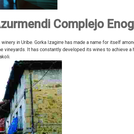
(Azurmendi Complejo Eno
un winery in Uribe. Gorka Izagirre has made a name for itself amon
e vineyards. It has constantly developed its wines to achieve a h
akoli.