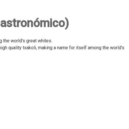
gastronómico)
g the world's great whites.
igh quality txakoli, making a name for itself among the world’s