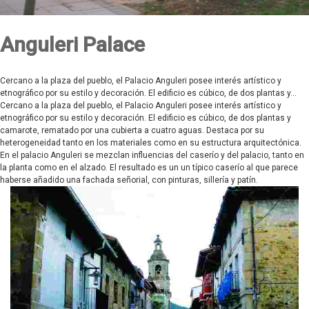
Anguleri Palace
Cercano a la plaza del pueblo, el Palacio Anguleri posee interés artístico y
etnográfico por su estilo y decoración. El edificio es cúbico, de dos plantas y...
Cercano a la plaza del pueblo, el Palacio Anguleri posee interés artístico y
etnográfico por su estilo y decoración. El edificio es cúbico, de dos plantas y
camarote, rematado por una cubierta a cuatro aguas. Destaca por su
heterogeneidad tanto en los materiales como en su estructura arquitectónica.
En el palacio Anguleri se mezclan influencias del caserío y del palacio, tanto en
la planta como en el alzado. El resultado es un un típico caserío al que parece
haberse añadido una fachada señorial, con pinturas, sillería y patín.