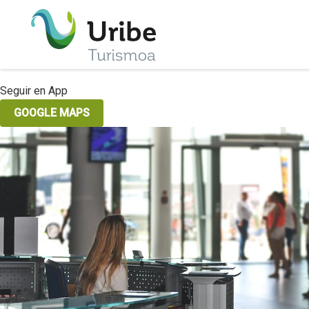
Seguir en App
GOOGLE MAPS