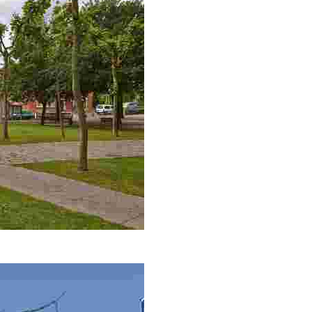
I. Templo del que fueron patronos los de la casa solar de Loiu y 