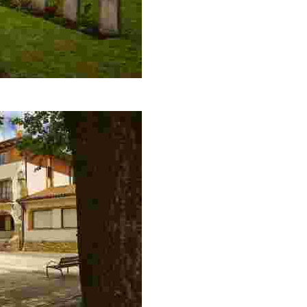
e en 1929 los restos se trasladaron a Loiu, en un proceso que s