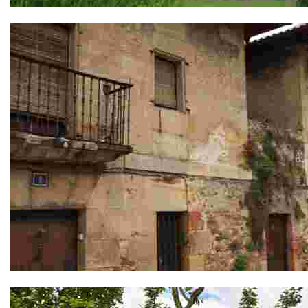
El Palacio Larraburu
Las Casas Curales Gemelas