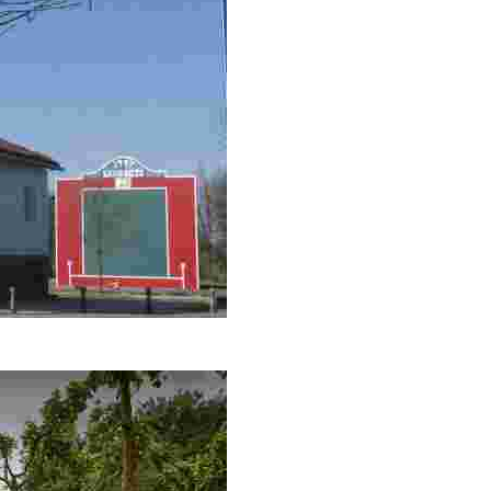
 fue de importancia en la antigüedad por celebrarse en ella las J