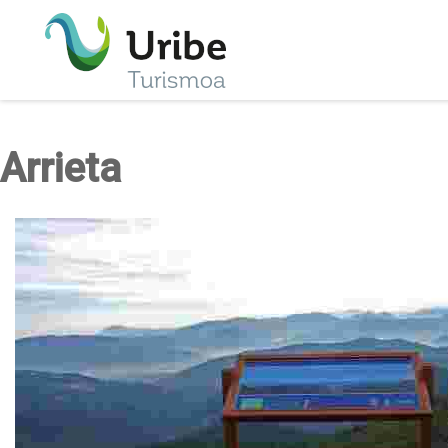
Arrieta