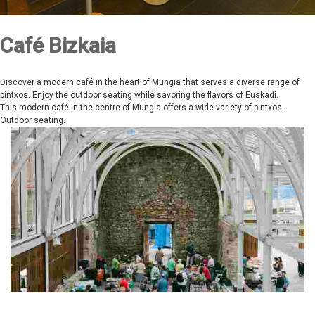
Café Bizkaia
Discover a modern café in the heart of Mungia that serves a diverse range of
pintxos. Enjoy the outdoor seating while savoring the flavors of Euskadi.
This modern café in the centre of Mungia offers a wide variety of pintxos.
Outdoor seating.
Friday market
Barikuetako plaza o el mercado de los viernes es el punto donde se cruzan